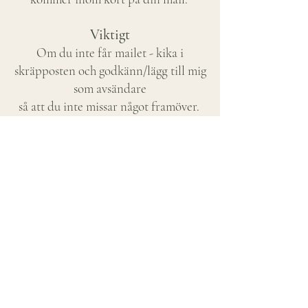
Viktigt
Om du inte får mailet - kika i
skräpposten och godkänn/lägg till mig
som avsändare
så att du inte missar något framöver.
PS.
Bjud in en vän eller fler och gör detta
tillsammans;
Delad glädje är dubbel glädje!
Kopiera denna länk och skicka vidare:
https://www.susannmartinwall.se/14-
days-challenge
Det ska bli sååå kul! Vi ses!