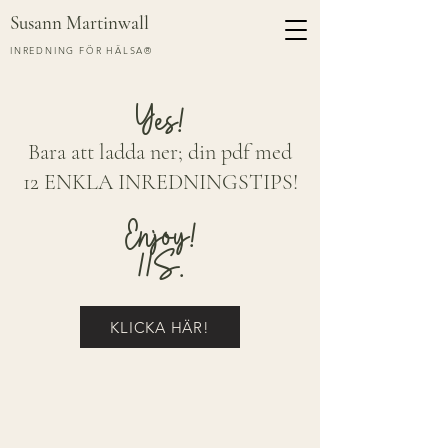
Susann Martinwall
INREDNING FÖR HÄLSA®
Yes!
Bara att ladda ner; din pdf med
12 ENKLA INRED
NINGSTIPS!
Enjoy!
//S.
KLICKA HÄR!