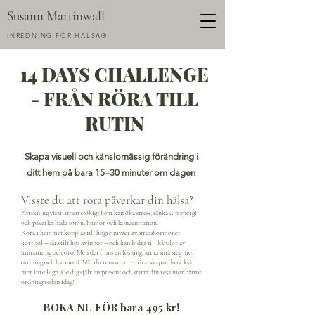
Susann Martinwall
INREDNING FÖR HÄLSA®
14 DAYS CHALLENGE
- FRÅN RÖRA TILL
RUTIN
Skapa visuell och känslomässig förändring i
ditt hem på bara 15–30 minuter om dagen
Visste du att röra påverkar din hälsa?
Forskning visar att ett stökigt hem kan öka stress, sänka din energi
och påverka både sömn, humör och koncentration.
Röra i hemmet kopplas till högre nivåer av stresshormonet
kortisol – särskilt hos kvinnor – och kan bidra till känslor av
utmattning och oro.
Men det finns en lösning: att ta små steg mot
ordning och harmoni. När du rensar yttre röra, skapar du också
mer inre lugn. Ge dig själv en present och starta din resa mot bättre
ordning redan idag!
BOKA NU FÖR bara 495 kr!