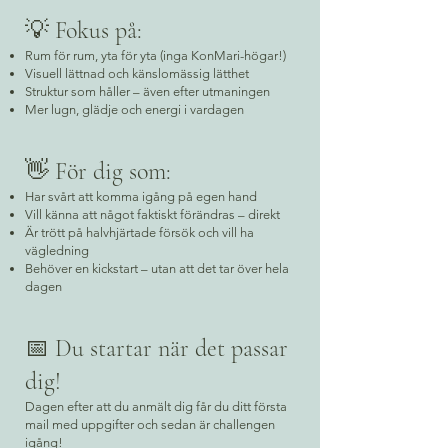
💡 Fokus på:
Rum för rum, yta för yta (inga KonMari-högar!)
Visuell lättnad och känslomässig lätthet
Struktur som håller – även efter utmaningen
Mer lugn, glädje och energi i vardagen
👋 För dig som:
Har svårt att komma igång på egen hand
Vill känna att något faktiskt förändras – direkt
Är trött på halvhjärtade försök och vill ha
vägledning
Behöver en kickstart – utan att det tar över hela
dagen
📅 Du startar när det passar
dig!
Dagen efter att du anmält dig får du ditt första
mail med uppgifter och sedan är challengen
igång!