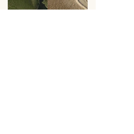
Neurodesign
Neurodesign och neuroarkitektur är 
tvärvetenskapliga forskningsfält som växt fram 
under 2000-talet när forskningen inom 
neurovetenskap, psykologi och arkitektur 
började mötas. Man studerar hur hjärnan och 
Biophilia
nervsystemet reagerar på den byggda miljön – 
hur rum, ljus, material och form påverkar våra 