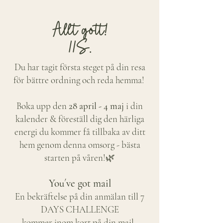
Allt gott!
//S.
Du har tagit första steget på din resa
för bättre ordning och reda hemma!
Boka upp den
28 april - 4 maj
i din
kalender & föreställ dig den härliga
energi du kommer få tillbaka av ditt
hem genom denna omsorg - bästa
starten på våren!🌿
You´ve got mail
En bekräftelse på din anmälan till 7
DAYS CHALLENGE
kommer inom kort på din mail.