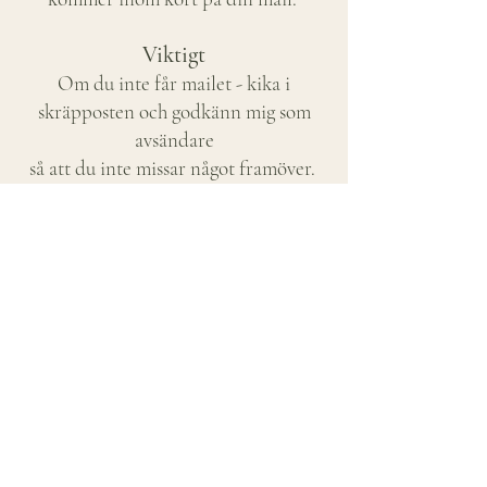
Viktigt
Om du inte får mailet - kika i
skräpposten och godkänn mig som
avsändare
så att du inte missar något framöver.
PS.
Bjud in en vän eller fler och gör detta
tillsammans;
Delad glädje är dubbel glädje!
Kopiera denna länk och skicka vidare:
https://www.susannmartinwall.se/7-
days-challenge
Det ska bli sååå kul! Vi ses!